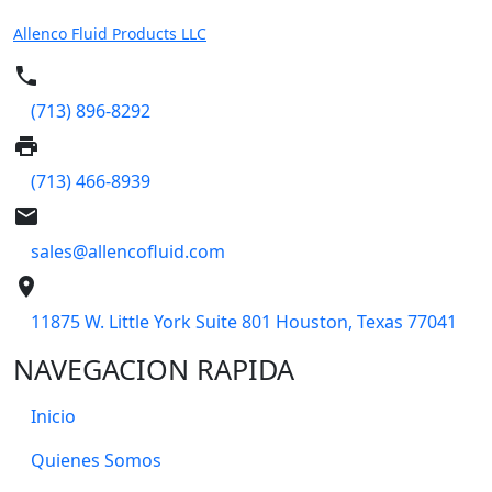
Allenco Fluid Products LLC
phone
(713) 896-8292
print
(713) 466-8939
email
sales@allencofluid.com
place
11875 W. Little York Suite 801 Houston, Texas 77041
NAVEGACION RAPIDA
Inicio
Quienes Somos