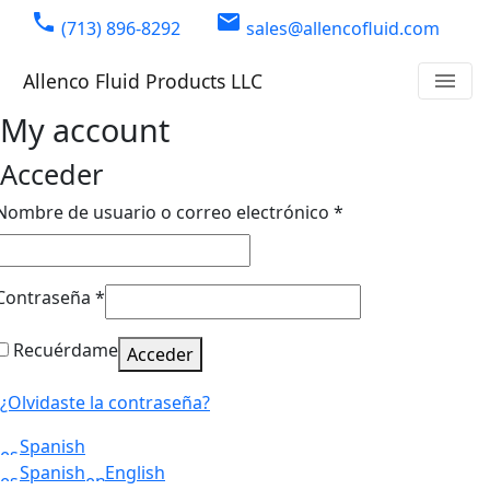
phone
email
(713) 896-8292
sales@allencofluid.com
Allenco Fluid Products LLC
menu
My account
Acceder
Obligatorio
Nombre de usuario o correo electrónico
*
Obligatorio
Contraseña
*
Recuérdame
Acceder
¿Olvidaste la contraseña?
Spanish
Spanish
English